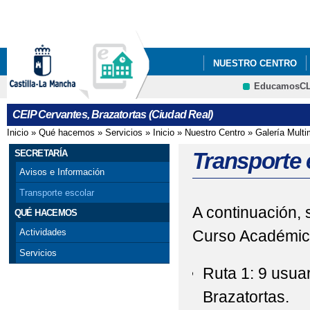
Pa
co
pri
NUESTRO CENTRO
EducamosC
CRFP
CEIP Cervantes, Brazatortas (Ciudad Real)
Inicio
»
Qué hacemos
»
Servicios
»
Inicio
»
Nuestro Centro
»
Galería Multi
Se encuentra usted aquí
SECRETARÍA
Transporte 
Avisos e Información
Transporte escolar
A continuación, 
QUÉ HACEMOS
Curso Académic
Actividades
Servicios
Ruta 1: 9 usuar
Brazatortas.